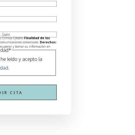
:
Clínica Colodro
Finalidad de los
comunicaciones comerciales.
Derechos:
recuperar y borrar su información en
cidad
*
he leído y acepto la
idad.