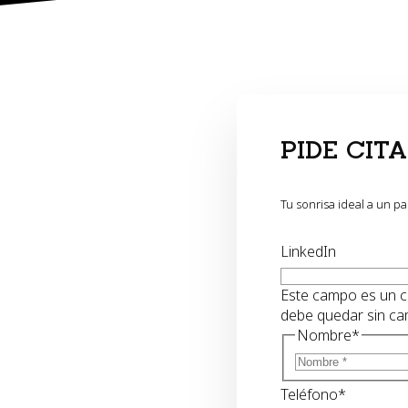
PIDE CIT
ÉN
Tu sonrisa ideal a un p
LinkedIn
doncia
r su edad.
Este campo es un c
 eficaz
debe quedar sin ca
ados y
Nombre
*
 discreto y
cas.
Teléfono
*