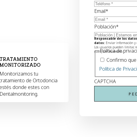
Email
*
Población
*
Responsable de los datos
datos:
Enviar información y 
Los usuarios pueden limitar, 
Política de priva
cualquier momento.
Confirmo que 
TRATAMIENTO
MONITORIZADO
Política de Privac
Monitorizamos tu
tratamiento de Ortodoncia
CAPTCHA
estés donde estes con
Dentalmonitoring.