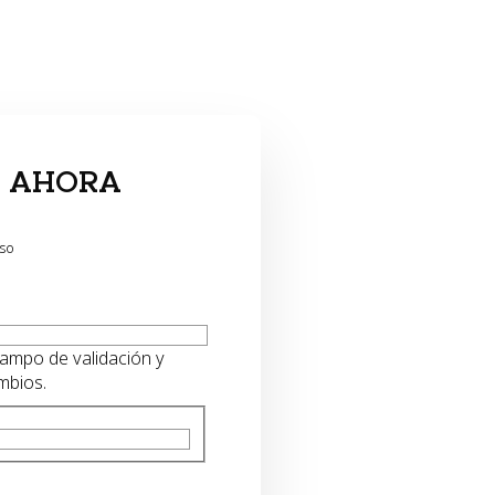
A AHORA
aso
ampo de validación y
mbios.