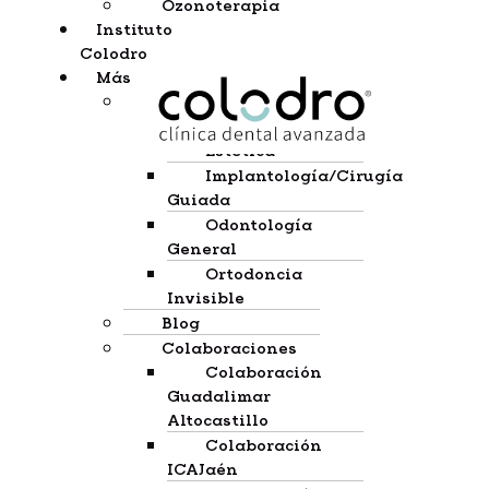
Ozonoterapia
Instituto
Colodro
Más
Casos Clínicos
Periodoncia
Estética
Implantología/cirugía
Guiada
Odontología
General
Ortodoncia
Invisible
Blog
Colaboraciones
Colaboración
Guadalimar
Altocastillo
Colaboración
ICAJaén