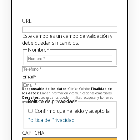
URL
Este campo es un campo de validación y
debe quedar sin cambios.
Nombre
*
Email
*
Responsable de los datos:
Clínica Colodro
Finalidad de
los datos:
Enviar información y comunicaciones comerciales.
Derechos:
Los usuarios pueden limitar, recuperar y borrar su
Política de privacidad
*
información en cualquier momento.
Confirmo que he leído y acepto la
Política de Privacidad.
CAPTCHA