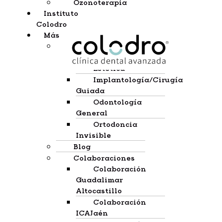
Ozonoterapia
Instituto
Colodro
Más
Casos Clínicos
Periodoncia
Estética
Implantología/cirugía
Guiada
Odontología
General
Ortodoncia
Invisible
Blog
Colaboraciones
Colaboración
Guadalimar
Altocastillo
Colaboración
ICAJaén