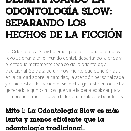
DESMITIFICANDO LA
ODONTOLOGÍA SLOW:
SEPARANDO LOS
HECHOS DE LA FICCIÓN
La Odontología Slow ha emergido como una alternativa
revolucionaria en el mundo dental, desafiando la prisa y
el enfoque meramente técnico de la odontología
tradicional. Se trata de un movimiento que pone énfasis
en la calidad sobre la cantidad, la atención personalizada
y el bienestar del paciente. Sin embargo, este enfoque ha
generado algunos mitos que vale la pena explorar para
comprender mejor su verdadera naturaleza y beneficios.
Mito 1: La Odontología Slow es más
lenta y menos eficiente que la
odontología tradicional.